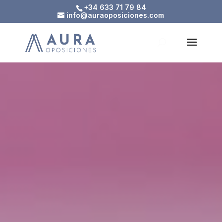
Skip
+34 633 71 79 84
to
info@auraoposiciones.com
content