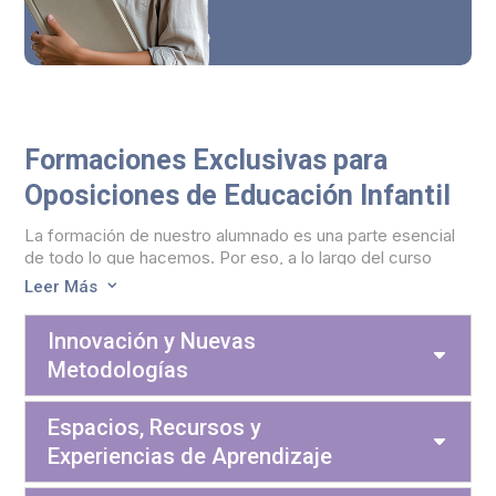
Formaciones Exclusivas para
Oposiciones de Educación Infantil
La formación de nuestro alumnado es una parte esencial
de todo lo que hacemos. Por eso, a lo largo del curso
impulsamos distintas ponencias y formaciones exclusivas
Leer Más
3
pensadas para seguir ampliando conocimientos, despertar
nuevas inquietudes pedagógicas y aportar valor real a la
Innovación y Nuevas
preparación de nuestros opositores.
Metodologías
Para las oposiciones de Educación Infantil, estas son
algunas de las temáticas que hemos trabajado,
Espacios, Recursos y
conectadas con las tendencias y necesidades de la
educación del siglo XXI.
Experiencias de Aprendizaje