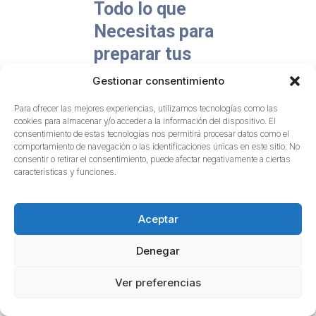
Todo lo que
Necesitas para
preparar tus
Oposiciones de
Gestionar consentimiento
Educación
Para ofrecer las mejores experiencias, utilizamos tecnologías como las
Infantil en la
cookies para almacenar y/o acceder a la información del dispositivo. El
consentimiento de estas tecnologías nos permitirá procesar datos como el
Comunidad
comportamiento de navegación o las identificaciones únicas en este sitio. No
consentir o retirar el consentimiento, puede afectar negativamente a ciertas
Valenciana
características y funciones.
Te ofrecemos la
formación que en
Aceptar
nuestro día nos hubiese
gustado recibir.
Denegar
Ver preferencias