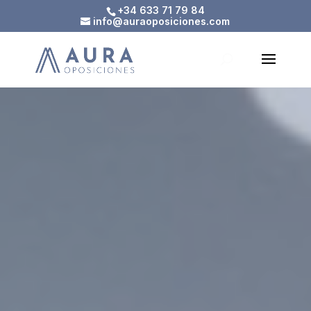
Skip
+34 633 71 79 84
to
info@auraoposiciones.com
content