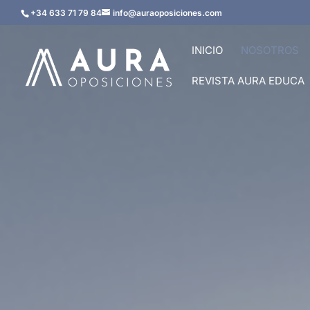
Skip
+34 633 71 79 84
info@auraoposiciones.com
to
content
INICIO
NOSOTROS
REVISTA AURA EDUCA