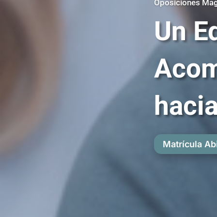
Oposiciones Mag
Un E
Acom
hacia
Matrícula Ab