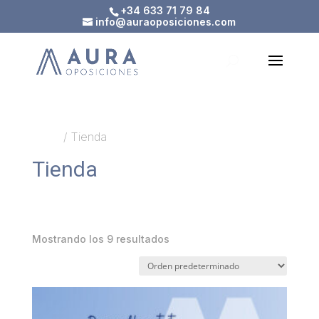
Skip
+34 633 71 79 84
to
info@auraoposiciones.com
content
Inicio
/ Tienda
Tienda
Mostrando los 9 resultados