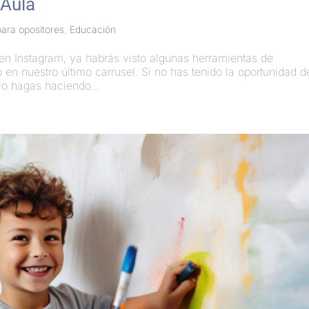
 Aula
ara opositores
,
Educación
 en Instagram, ya habrás visto algunas herramientas de
o en nuestro último carrusel. Si no has tenido la oportunidad d
lo hagas haciendo...