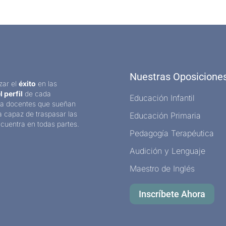
Nuestras Oposicione
zar el
éxito
en las
l perfil
de cada
Educación Infantil
a docentes que sueñan
a capaz de traspasar las
Educación Primaria
cuentra en todas partes.
Pedagogía Terapéutica
Audición y Lenguaje
Maestro de Inglés
Inscríbete Ahora