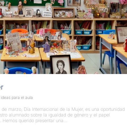
er
,
ideas para el aula
arzo, Día Internacional de la Mujer, es una oportunidad
estro alumnado sobre la igualdad de género y el papel
. Hemos querido presentar una...