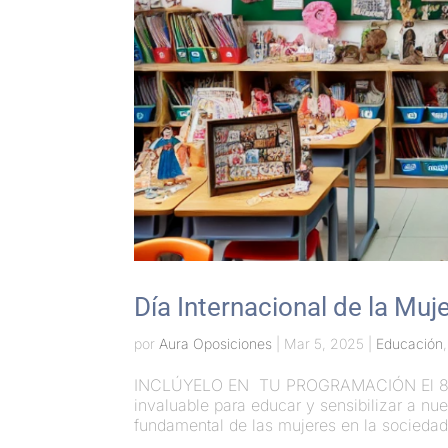
Día Internacional de la Muj
por
Aura Oposiciones
|
Mar 5, 2025
|
Educación
INCLÚYELO EN TU PROGRAMACIÓN El 8 de m
invaluable para educar y sensibilizar a nu
fundamental de las mujeres en la sociedad