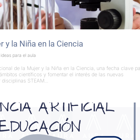
r y la Niña en la Ciencia
,
ideas para el aula
cional de la Mujer y la Niña en la Ciencia, una fecha clave p
ámbitos científicos y fomentar el interés de las nuevas
 disciplinas STEAM...