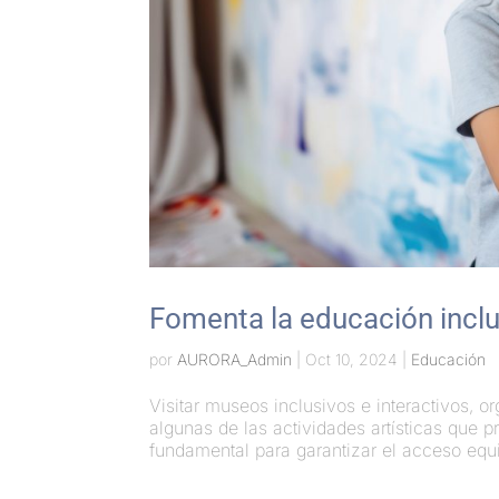
Fomenta la educación inclus
por
AURORA_Admin
|
Oct 10, 2024
|
Educación
Visitar museos inclusivos e interactivos, or
algunas de las actividades artísticas q
fundamental para garantizar el acceso equita