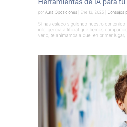
Herramientas de IA para tu
por
Aura Oposiciones
|
Ene 13, 2025
|
Consejos p
Si has estado siguiendo nuestro contenido
inteligencia artificial que hemos compartid
verlo, te animamos a que, en primer lugar, 