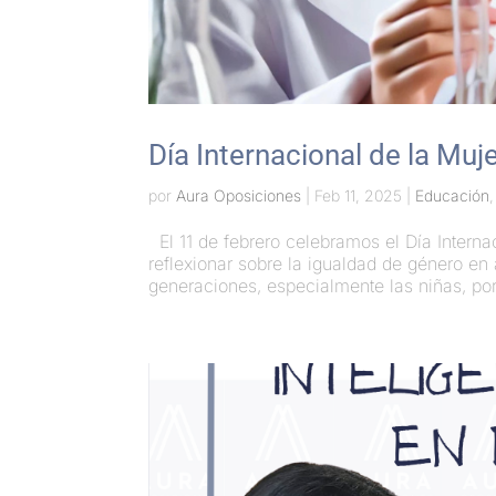
Día Internacional de la Muje
por
Aura Oposiciones
|
Feb 11, 2025
|
Educación
El 11 de febrero celebramos el Día Interna
reflexionar sobre la igualdad de género en 
generaciones, especialmente las niñas, por